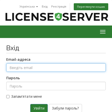
Українська
Вхід
Реєстрація
Переглянути кошик
Togg
navig
Вхід
Email-адреса
Пароль
Запам'ятати мене
Забули пароль?