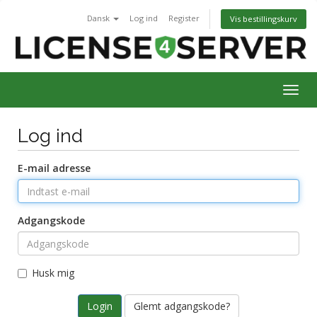
Dansk
Log ind
Register
Vis bestillingskurv
Togg
navig
Log ind
E-mail adresse
Adgangskode
Husk mig
Glemt adgangskode?