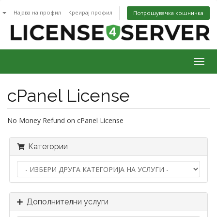
n
Најава на профил
Креирај профил
Потрошувачка кошничка
Togg
navig
cPanel License
No Money Refund on cPanel License
Категории
Дополнителни услуги