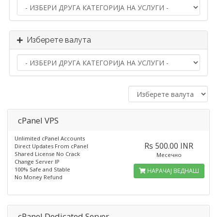
Изберете валута
cPanel VPS
Unlimited cPanel Accounts
Rs 500.00 INR
Direct Updates From cPanel
Shared License No Crack
Месечно
Change Server IP
100% Safe and Stable
НАРАЧАЈ ВЕДНАШ
No Money Refund
cPanel Dedicated Server