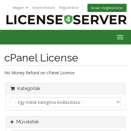
Magyar
Bejelentkezés
Regisztráció
Kosár megtekintése
Váltá
a
navig
cPanel License
No Money Refund on cPanel License
Kategóriák
Műveletek