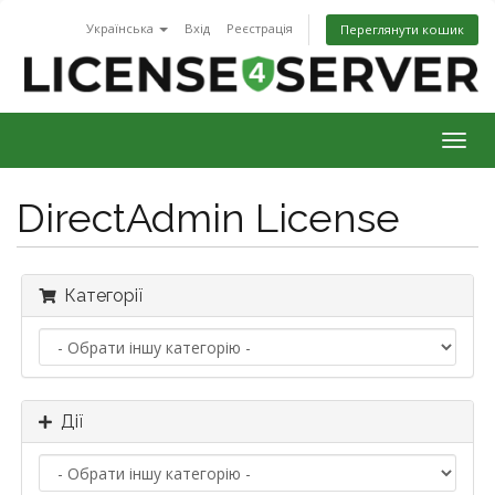
Українська
Вхід
Реєстрація
Переглянути кошик
Togg
navig
DirectAdmin License
Категорії
Дії